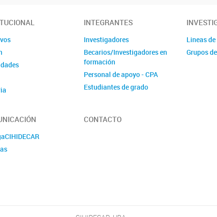
ITUCIONAL
INTEGRANTES
INVESTI
ivos
Investigadores
Lineas de
n
Becarios/Investigadores en
Grupos de
formación
idades
Personal de apoyo - CPA
Estudiantes de grado
ia
Administrativos
NICACIÓN
CONTACTO
gaCIHIDECAR
ias