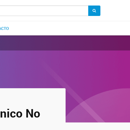
ACTO
cnico No