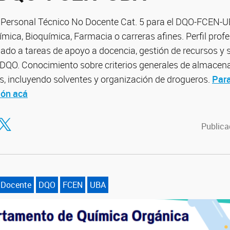
Personal Técnico No Docente Cat. 5 para el DQO-FCEN-
ímica, Bioquímica, Farmacia o carreras afines. Perfil profe
lado a tareas de apoyo a docencia, gestión de recursos y
DQO. Conocimiento sobre criterios generales de almacen
 incluyendo solventes y organización de drogueros.
Para
ión acá
tir en Facebook
ompartir en Twitter
Publica
 Docente
DQO
FCEN
UBA