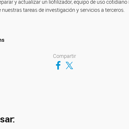
eparar y actualizar un liofilizador, equipo de uso cotidiano
e nuestras tareas de investigación y servicios a terceros.
ms
Compartir
Compartir en Facebook
Compartir en Twitter
sar: