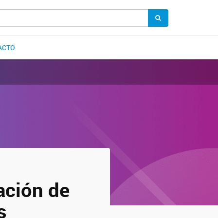
ACTO
ación de
s