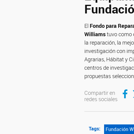
Fundació
El
Fondo para Repara
Williams
tuvo como ob
la reparación, la mej
investigación con imp
Agrarias, Hábitat y C
centros de investigac
propuestas seleccion
Compar
C
Compartir en
redes sociales
Tags:
Fundación Wi