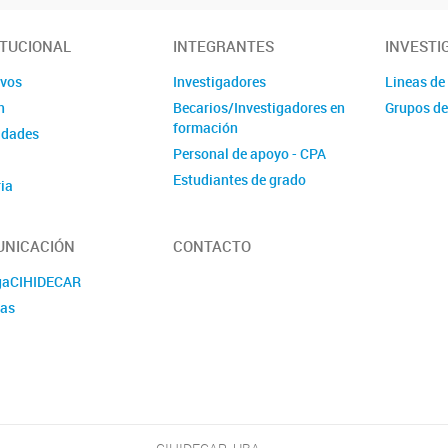
ITUCIONAL
INTEGRANTES
INVESTI
ivos
Investigadores
Lineas de
n
Becarios/Investigadores en
Grupos de
formación
idades
Personal de apoyo - CPA
Estudiantes de grado
ia
Administrativos
NICACIÓN
CONTACTO
gaCIHIDECAR
ias