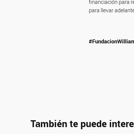
financiación para r
para llevar adelant
#FundacionWillia
También te puede intere